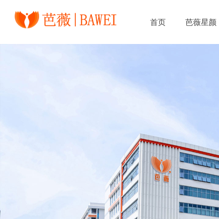
首页
芭薇星颜