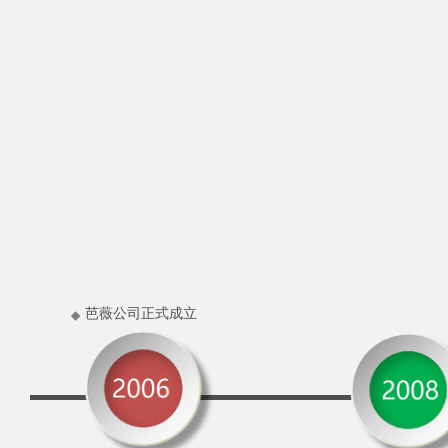
芭薇公司正式成立