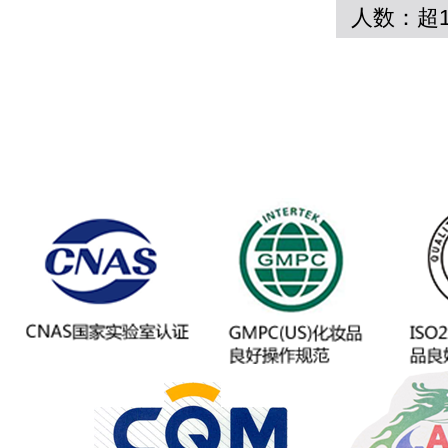
人数：超1