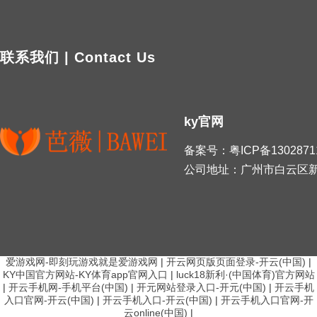
联系我们 | Contact Us
ky官网
备案号：
粤ICP备130287
公司地址：广州市白云区新
爱游戏网-即刻玩游戏就是爱游戏网
|
开云网页版页面登录-开云(中国)
|
KY中国官方网站-KY体育app官网入口
|
luck18新利·(中国体育)官方网站
|
开云手机网-手机平台(中国)
|
开元网站登录入口-开元(中国)
|
开云手机
入口官网-开云(中国)
|
开云手机入口-开云(中国)
|
开云手机入口官网-开
云online(中国)
|