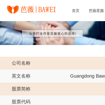
首页
芭薇星颜
公司名称
英文名称
Guangdong Bawei
股票简称
股票代码