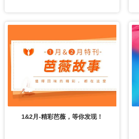
1&2月-精彩芭薇，等你发现！