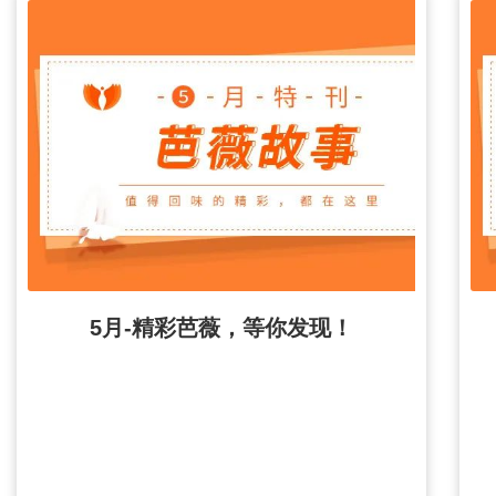
5月-精彩芭薇，等你发现！