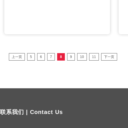
上一页
5
6
7
8
9
10
11
下一页
联系我们 | Contact Us