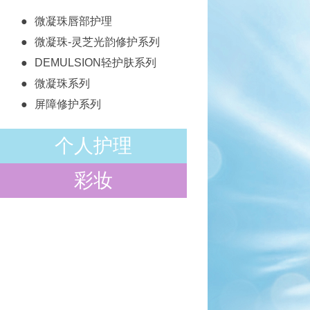
微凝珠唇部护理
微凝珠-灵芝光韵修护系列
DEMULSION轻护肤系列
微凝珠系列
屏障修护系列
个人护理
彩妆