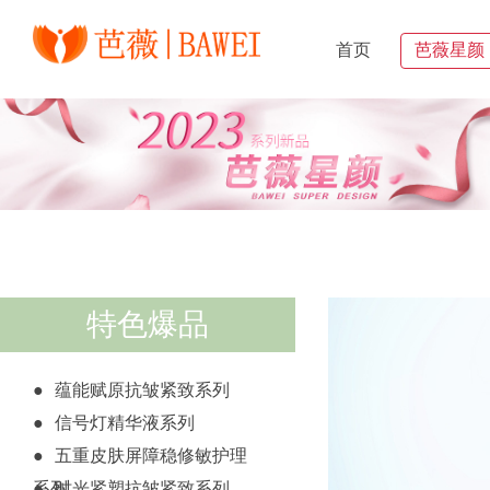
首页
芭薇星颜
特色爆品
蕴能赋原抗皱紧致系列
信号灯精华液系列
五重皮肤屏障稳修敏护理
系列
时光紧塑抗皱紧致系列